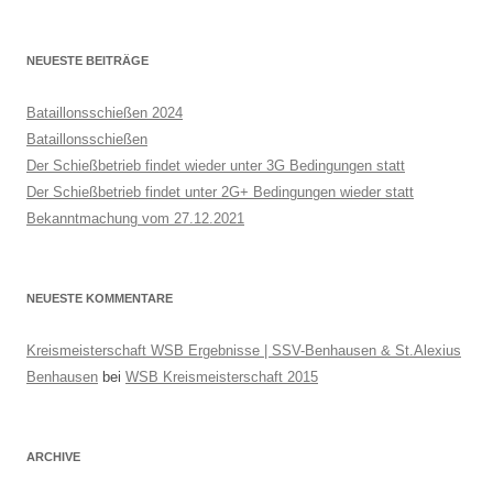
u
c
h
NEUESTE BEITRÄGE
e
n
Bataillonsschießen 2024
a
Bataillonsschießen
c
Der Schießbetrieb findet wieder unter 3G Bedingungen statt
h
Der Schießbetrieb findet unter 2G+ Bedingungen wieder statt
:
Bekanntmachung vom 27.12.2021
NEUESTE KOMMENTARE
Kreismeisterschaft WSB Ergebnisse | SSV-Benhausen & St.Alexius
Benhausen
bei
WSB Kreismeisterschaft 2015
ARCHIVE