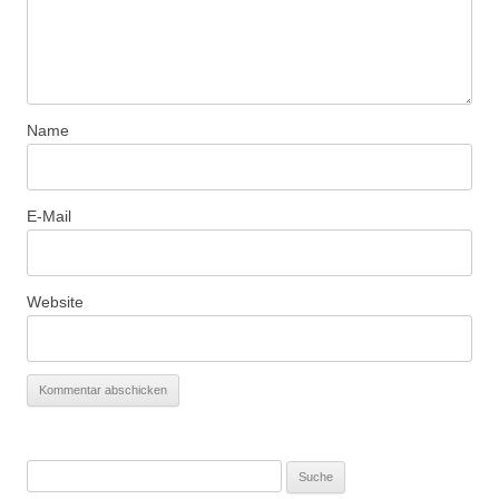
Name
E-Mail
Website
S