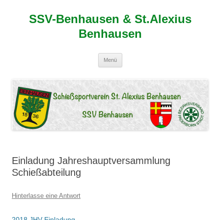
SSV-Benhausen & St.Alexius
Benhausen
Zum
Menü
Inhalt
springen
Einladung Jahreshauptversammlung
Schießabteilung
Hinterlasse eine Antwort
2018 JHV Einladung